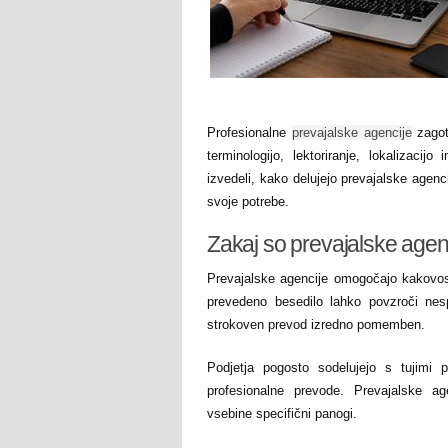
Profesionalne
prevajalske agencije
zagota
terminologijo, lektoriranje, lokalizacij
izvedeli, kako delujejo prevajalske agenci
svoje potrebe.
Zakaj so prevajalske ag
Prevajalske agencije omogočajo kakovost
prevedeno besedilo lahko povzroči nes
strokoven prevod izredno pomemben.
Podjetja pogosto sodelujejo s tujimi pa
profesionalne prevode. Prevajalske age
vsebine specifični panogi.