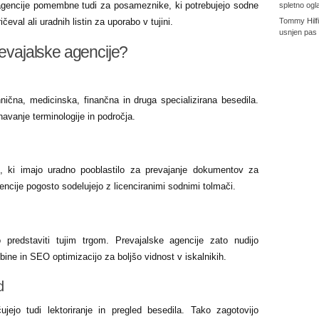
agencije pomembne tudi za posameznike, ki potrebujejo sodne
spletno ogl
Tommy Hilf
val ali uradnih listin za uporabo v tujini.
usnjen pas
revajalske agencije?
hnična, medicinska, finančna in druga specializirana besedila.
avanje terminologije in področja.
i, ki imajo uradno pooblastilo za prevajanje dokumentov za
ncije pogosto sodelujejo z licenciranimi sodnimi tolmači.
 predstaviti tujim trgom. Prevajalske agencije zato nudijo
ebine in SEO optimizacijo za boljšo vidnost v iskalnikih.
d
jejo tudi lektoriranje in pregled besedila. Tako zagotovijo