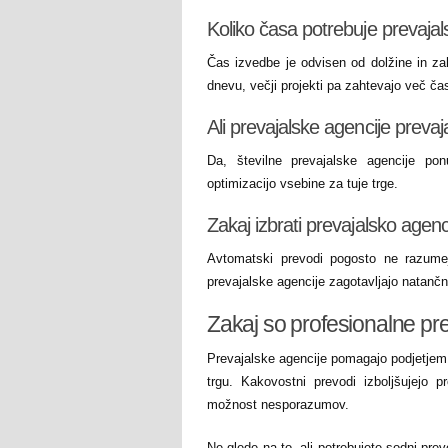
Koliko časa potrebuje prevaja
Čas izvedbe je odvisen od dolžine in za
dnevu, večji projekti pa zahtevajo več ča
Ali prevajalske agencije prevaj
Da, številne prevajalske agencije pon
optimizacijo vsebine za tuje trge.
Zakaj izbrati prevajalsko ag
Avtomatski prevodi pogosto ne razumejo 
prevajalske agencije zagotavljajo natančn
Zakaj so profesionalne pr
Prevajalske agencije pomagajo podjetjem
trgu. Kakovostni prevodi izboljšujejo p
možnost nesporazumov.
Ne glede na to, ali potrebujete sodni prev