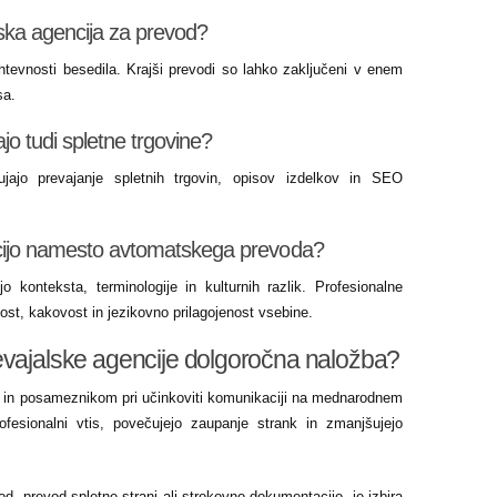
lska agencija za prevod?
htevnosti besedila. Krajši prevodi so lahko zaključeni v enem
sa.
ajo tudi spletne trgovine?
ujajo prevajanje spletnih trgovin, opisov izdelkov in SEO
encijo namesto avtomatskega prevoda?
konteksta, terminologije in kulturnih razlik. Profesionalne
ost, kakovost in jezikovno prilagojenost vsebine.
evajalske agencije dolgoročna naložba?
 in posameznikom pri učinkoviti komunikaciji na mednarodnem
rofesionalni vtis, povečujejo zaupanje strank in zmanjšujejo
od, prevod spletne strani ali strokovno dokumentacijo, je izbira