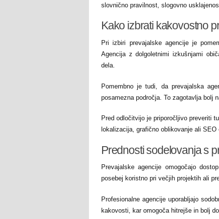
slovnično pravilnost, slogovno usklajenos
Kako izbrati kakovostno p
Pri izbiri prevajalske agencije je pomem
Agencija z dolgoletnimi izkušnjami običa
dela.
Pomembno je tudi, da prevajalska agenc
posamezna področja. To zagotavlja bolj na
Pred odločitvijo je priporočljivo preveriti
lokalizacija, grafično oblikovanje ali SEO
Prednosti sodelovanja s p
Prevajalske agencije omogočajo dostop d
posebej koristno pri večjih projektih ali p
Profesionalne agencije uporabljajo sodo
kakovosti, kar omogoča hitrejše in bolj d