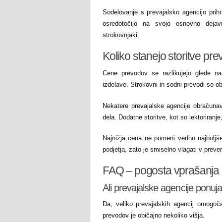
Sodelovanje s prevajalsko agencijo prih
osredotočijo na svojo osnovno deja
strokovnjaki.
Koliko stanejo storitve pr
Cene prevodov se razlikujejo glede na
izdelave. Strokovni in sodni prevodi so ob
Nekatere prevajalske agencije obračunava
dela. Dodatne storitve, kot so lektoriranje
Najnižja cena ne pomeni vedno najboljš
podjetja, zato je smiselno vlagati v preve
FAQ – pogosta vprašanja o
Ali prevajalske agencije ponuj
Da, veliko prevajalskih agencij omogoč
prevodov je običajno nekoliko višja.