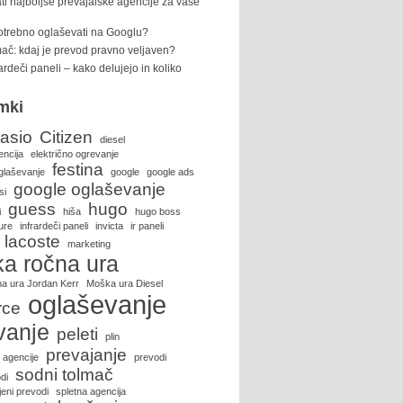
ti najboljše prevajalske agencije za vaše
potrebno oglaševati na Googlu?
ač: kdaj je prevod pravno veljaven?
rardeči paneli – kako delujejo in koliko
mki
asio
Citizen
diesel
encija
električno ogrevanje
festina
glaševanje
google
google ads
google oglaševanje
si
guess
hugo
i
hiša
hugo boss
ure
infrardeči paneli
invicta
ir paneli
lacoste
marketing
a ročna ura
a ura Jordan Kerr
Moška ura Diesel
oglaševanje
rce
vanje
peleti
plin
prevajanje
 agencije
prevodi
sodni tolmač
di
eni prevodi
spletna agencija