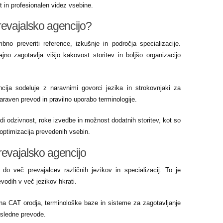
t in profesionalen videz vsebine.
revajalsko agencijo?
bno preveriti reference, izkušnje in področja specializacije.
jno zagotavlja višjo kakovost storitev in boljšo organizacijo
ija sodeluje z naravnimi govorci jezika in strokovnjaki za
raven prevod in pravilno uporabo terminologije.
 tudi odzivnost, roke izvedbe in možnost dodatnih storitev, kot so
 optimizacija prevedenih vsebin.
revajalsko agencijo
o več prevajalcev različnih jezikov in specializacij. To je
revodih v več jezikov hkrati.
bna CAT orodja, terminološke baze in sisteme za zagotavljanje
osledne prevode.