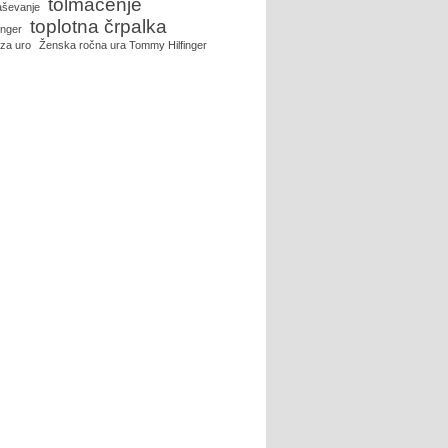
tolmačenje
aševanje
toplotna črpalka
inger
 za uro
Ženska ročna ura Tommy Hilfinger