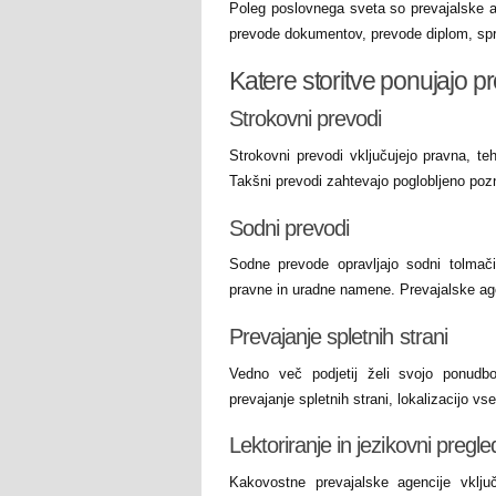
Poleg poslovnega sveta so prevajalske 
prevode dokumentov, prevode diplom, spriče
Katere storitve ponujajo p
Strokovni prevodi
Strokovni prevodi vključujejo pravna, te
Takšni prevodi zahtevajo poglobljeno pozn
Sodni prevodi
Sodne prevode opravljajo sodni tolmač
pravne in uradne namene. Prevajalske age
Prevajanje spletnih strani
Vedno več podjetij želi svojo ponudbo
prevajanje spletnih strani, lokalizacijo vs
Lektoriranje in jezikovni pregle
Kakovostne prevajalske agencije vključu