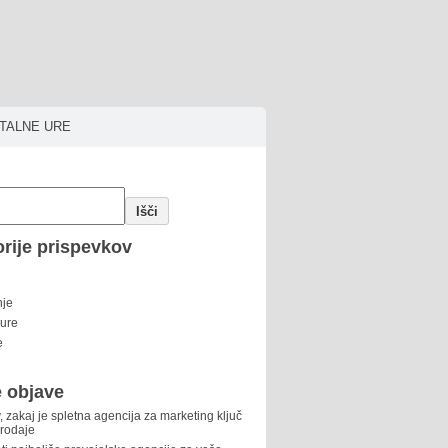
ITALNE URE
Išči
rije prispevkov
nje
 ure
e
 objave
, zakaj je spletna agencija za marketing ključ
prodaje