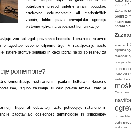
Kako izbra
podjetje?
potrebujete prevod spletne strani, pogodbe,
Zakaj je 
strokovne dokumentacije ali marketinških
Sodni tolm
vsebin, lahko prava prevajalska agencija
Grelni inf
bistveno vpliva na uspešnost komunikacije.
porabijo?
Zazna
vljajo več kot zgolj prevajanje besedila. Ponujajo strokovno
C
o in prilagoditev vsebine ciljnemu trgu. V nadaljevanju boste
analiza
digitalna ag
je, katere storitve ponujajo in kako izbrati najboljšo rešitev za
facebook o
google ogla
grelni panel
encije pomembne?
hugo boss 
jordan kerr
no komunikacijo med različnimi jeziki in kulturami. Napačno
mošk
porazume, izgubo zaupanja ali celo pravne težave, zato je
Moška ročn
navifo
ogre
rtnerji, kupci ali dobavitelji, zato potrebujejo natančne in
ncije zagotavljajo doslednost terminologije in prilagoditev
prevajalske
sodni prevo
sodno overj