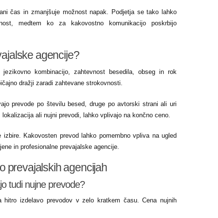
rani čas in zmanjšuje možnost napak. Podjetja se tako lahko
vnost, medtem ko za kakovostno komunikacijo poskrbijo
evajalske agencije?
 jezikovno kombinacijo, zahtevnost besedila, obseg in rok
ičajno dražji zaradi zahtevane strokovnosti.
jo prevode po številu besed, druge po avtorski strani ali uri
, lokalizacija ali nujni prevodi, lahko vplivajo na končno ceno.
e izbire. Kakovosten prevod lahko pomembno vpliva na ugled
rjene in profesionalne prevajalske agencije.
 prevajalskih agencijah
ajo tudi nujne prevode?
a hitro izdelavo prevodov v zelo kratkem času. Cena nujnih