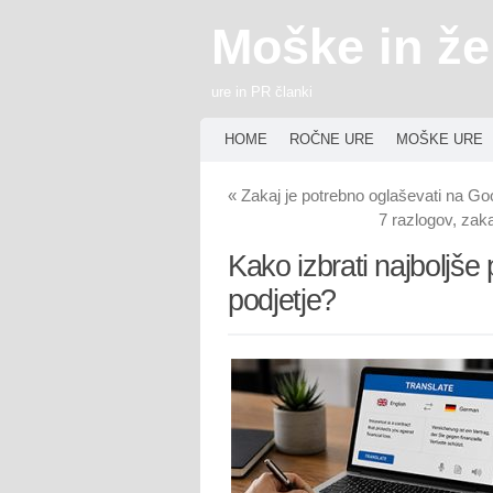
Moške in že
ure in PR članki
HOME
ROČNE URE
MOŠKE URE
«
Zakaj je potrebno oglaševati na Go
7 razlogov, zaka
Kako izbrati najboljše
podjetje?