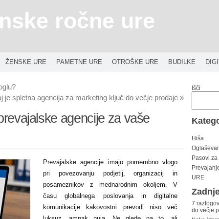
nske ročne ure
ŽENSKE URE
PAMETNE URE
OTROŠKE URE
BUDILKE
DIG
oglu?
Išči
j je spletna agencija za marketing ključ do večje prodaje
»
 prevajalske agencije za vaše
Katego
Hiša
Oglaševa
Pasovi za
Prevajalske agencije imajo pomembno vlogo
Prevajanj
pri povezovanju podjetij, organizacij in
URE
posameznikov z mednarodnim okoljem. V
Zadnje
času globalnega poslovanja in digitalne
7 razlogov
komunikacije kakovostni prevodi niso več
do večje 
luksuz, ampak nuja. Ne glede na to, ali