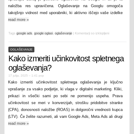
naložba res upravičena. Oglaševanje na Googlu omogoča
takojšnjo vidnost med uporabniki, ki aktivno iščejo vaše izdelke
read more
»
Tags
google ads
,
google oglasi
,
oglaševanje
|
Komentarji so izklopljeni
OGLAŠEVANJE
Kako izmeriti učinkovitost spletnega
oglaševanja?
17 julija, 2025 – 1:41 pop
Kako izmeriti učinkovitost spletnega oglaševanja je ključno
vprašanje za vsako podjetje, ki vlaga v digitalni marketing. Kliki,
prikazi in všečki sami po sebi ne pomenijo uspeha. Prava
učinkovitost se meri v konverzijah, strošku pridobitve stranke
(CPA), donosnosti naložbe (ROAS) in dolgoročni vrednosti kupca
(LTV). Če želite razumeti, ali vam Google Ads, Meta Ads ali drugi
read more
»