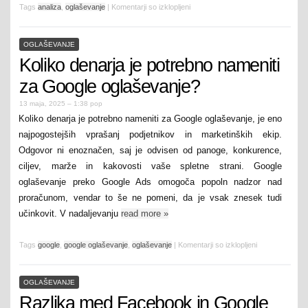
Tags
analiza
,
oglaševanje
|
Komentarji so izklopljeni
OGLAŠEVANJE
Koliko denarja je potrebno nameniti
za Google oglaševanje?
13 maja, 2025 – 1:38 pop
Koliko denarja je potrebno nameniti za Google oglaševanje, je eno
najpogostejših vprašanj podjetnikov in marketinških ekip.
Odgovor ni enoznačen, saj je odvisen od panoge, konkurence,
ciljev, marže in kakovosti vaše spletne strani. Google
oglaševanje preko Google Ads omogoča popoln nadzor nad
proračunom, vendar to še ne pomeni, da je vsak znesek tudi
učinkovit. V nadaljevanju
read more
»
Tags
google
,
google oglaševanje
,
oglaševanje
|
Komentarji so izklopljeni
OGLAŠEVANJE
Razlika med Facebook in Google