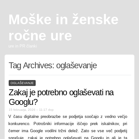
Moške in ženske
ročne ure
ure in PR članki
Tag Archives:
oglaševanje
OGLAŠEVANJE
Zakaj je potrebno oglaševati na
Googlu?
15 februarja, 2026 – 11:17 dop
V času digitalne preobrazbe se podjetja soočajo z vedno večjo
konkurenco. Potrošniki informacije iščejo prek iskalnikov, pri
čemer ima Google vodilni tržni delež. Zato se vse več podjetij
sprašuje, zakaj je potrebno oglaševati na Googlu in ali je ta