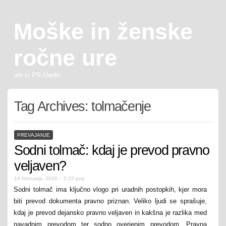
Moške in ženske
ročne ure
ure in PR članki
Tag Archives:
tolmačenje
PREVAJANJE
Sodni tolmač: kdaj je prevod pravno
veljaven?
14 februarja, 2026 – 5:22 pop
Sodni tolmač ima ključno vlogo pri uradnih postopkih, kjer mora
biti prevod dokumenta pravno priznan. Veliko ljudi se sprašuje,
kdaj je prevod dejansko pravno veljaven in kakšna je razlika med
navadnim prevodom ter sodno overjenim prevodom. Pravna