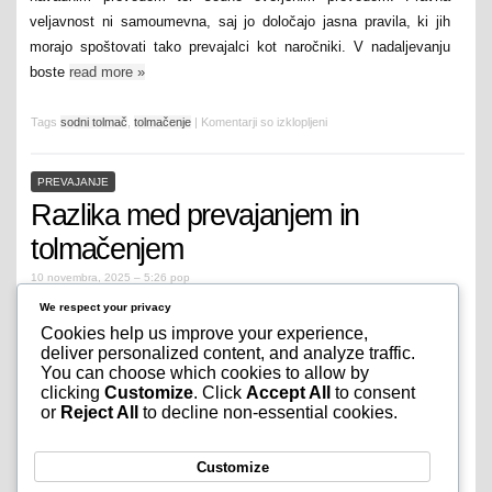
veljavnost ni samoumevna, saj jo določajo jasna pravila, ki jih
morajo spoštovati tako prevajalci kot naročniki. V nadaljevanju
boste
read more
»
Tags
sodni tolmač
,
tolmačenje
|
Komentarji so izklopljeni
PREVAJANJE
Razlika med prevajanjem in
tolmačenjem
10 novembra, 2025 – 5:26 pop
Mnogi še danes zamenjujejo pojma prevajanje in tolmačenje,
We respect your privacy
čeprav gre za dve različni jezikovni storitvi. Razlika med
Cookies help us improve your experience,
prevajanjem in tolmačenjem je pomembna predvsem takrat, ko
deliver personalized content, and analyze traffic.
You can choose which cookies to allow by
potrebujete strokovno pomoč pri poslovnih sestankih, pravnih
clicking
Customize
. Click
Accept All
to consent
postopkih ali prevodu dokumentov. Napačna izbira lahko povzroči
or
Reject All
to decline non-essential cookies.
zaplete, dodatne stroške ali celo pravne težave. V nadaljevanju
boste izvedeli, kaj natančno pomeni prevajanje,
read more
»
Customize