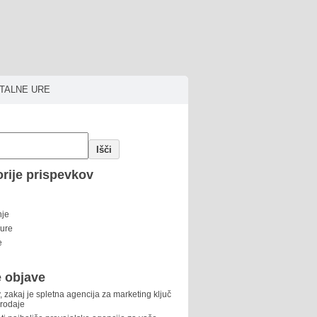
ITALNE URE
Išči
rije prispevkov
nje
 ure
e
 objave
, zakaj je spletna agencija za marketing ključ
prodaje