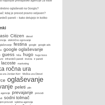
ti najboljše prevajalske agencije za vaše
potrebno oglaševati na Googlu?
ač: kdaj je prevod pravno veljaven?
rardeči paneli – kako delujejo in koliko
mki
asio
Citizen
diesel
encija
električno ogrevanje
festina
glaševanje
google
google ads
google oglaševanje
si
guess
hugo
i
hiša
hugo boss
ure
infrardeči paneli
invicta
ir paneli
lacoste
marketing
a ročna ura
a ura Jordan Kerr
Moška ura Diesel
oglaševanje
rce
vanje
peleti
plin
prevajanje
 agencije
prevodi
sodni tolmač
di
eni prevodi
spletna agencija