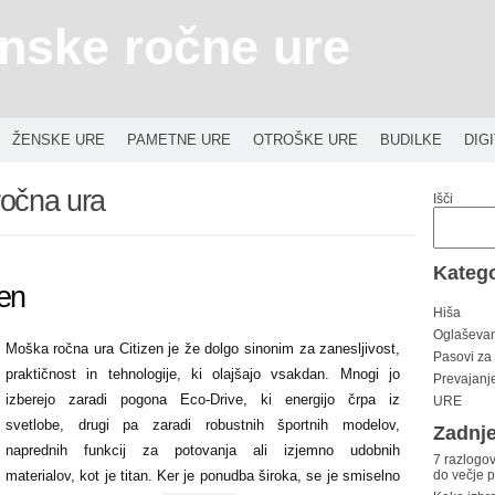
nske ročne ure
ŽENSKE URE
PAMETNE URE
OTROŠKE URE
BUDILKE
DIG
očna ura
Išči
Katego
zen
Hiša
Oglaševa
Moška ročna ura Citizen je že dolgo sinonim za zanesljivost,
Pasovi za
praktičnost in tehnologije, ki olajšajo vsakdan. Mnogi jo
Prevajanj
izberejo zaradi pogona Eco-Drive, ki energijo črpa iz
URE
svetlobe, drugi pa zaradi robustnih športnih modelov,
Zadnje
naprednih funkcij za potovanja ali izjemno udobnih
7 razlogov
materialov, kot je titan. Ker je ponudba široka, se je smiselno
do večje 