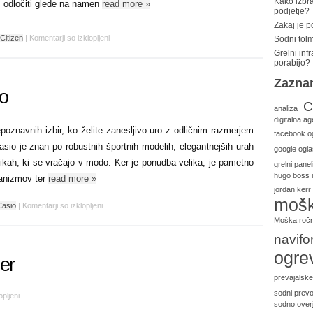
Kako izbra
odločiti glede na namen
read more
»
podjetje?
Zakaj je 
Citizen
|
Komentarji so izklopljeni
Sodni tolm
Grelni inf
porabijo?
Zazna
o
C
analiza
digitalna ag
poznavnih izbir, ko želite zanesljivo uro z odličnim razmerjem
facebook o
asio je znan po robustnih športnih modelih, elegantnejših urah
google ogla
lasikah, ki se vračajo v modo. Ker je ponudba velika, je pametno
grelni panel
hugo boss 
hanizmov ter
read more
»
jordan kerr
mošk
Casio
|
Komentarji so izklopljeni
Moška ročn
navifo
ogre
er
prevajalske
sodni prevo
opljeni
sodno overj