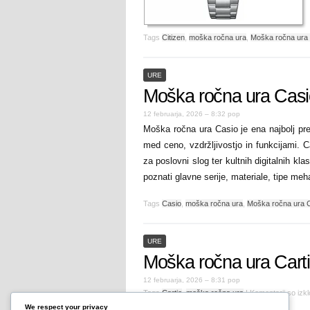
Tags
Citizen
,
moška ročna ura
,
Moška ročna ura 
URE
Moška ročna ura Casi
12 februarja, 2026 – 8:32 pop
Moška ročna ura Casio je ena najbolj pre
med ceno, vzdržljivostjo in funkcijami. C
za poslovni slog ter kultnih digitalnih k
poznati glavne serije, materiale, tipe me
Tags
Casio
,
moška ročna ura
,
Moška ročna ura 
URE
Moška ročna ura Carti
12 februarja, 2026 – 8:31 pop
Tags
Cartie
,
moška ročna ura
|
Komentarji so izkl
We respect your privacy