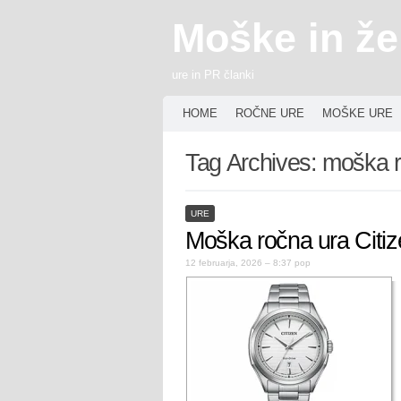
Moške in že
ure in PR članki
HOME
ROČNE URE
MOŠKE URE
Tag Archives:
moška r
URE
Moška ročna ura Citi
12 februarja, 2026 – 8:37 pop