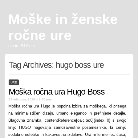
Moške in ženske
ročne ure
ure in PR članki
Tag Archives:
hugo boss ure
URE
Moška ročna ura Hugo Boss
12 februarja, 2026 – 8:40 pop
Moška ročna ura Hugo je popolna izbira za moškega, ki prisega
na minimalističen dizajn, urbano eleganco in prefinjene detajle.
Blagovna znamka :contentReference[oaicite:0]{index=0} s svojo
linijo HUGO nagovarja samozavestne posameznike, ki cenijo
sodobno estetiko in kakovostno izdelavo. Ura ni le merilec časa,