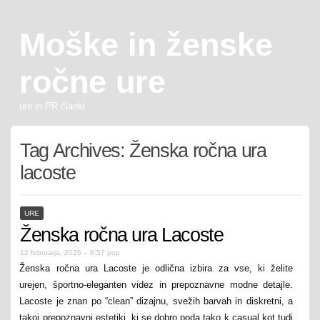
Moške in ženske
ročne ure
ure in PR članki
Tag Archives:
Ženska ročna ura
lacoste
URE
Ženska ročna ura Lacoste
12 februarja, 2026 – 8:57 pop
Ženska ročna ura Lacoste je odlična izbira za vse, ki želite
urejen, športno-eleganten videz in prepoznavne modne detajle.
Lacoste je znan po “clean” dizajnu, svežih barvah in diskretni, a
takoj prepoznavni estetiki, ki se dobro poda tako k casual kot tudi