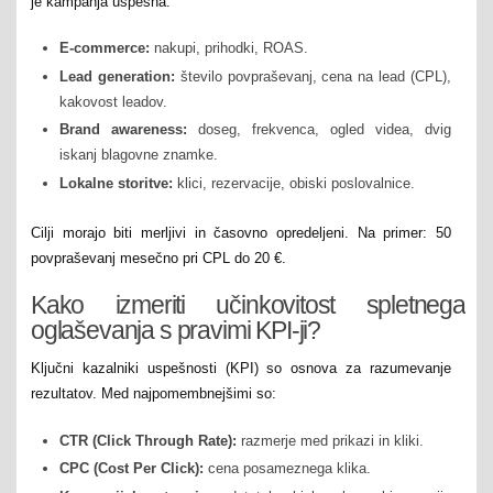
je kampanja uspešna.
E-commerce:
nakupi, prihodki, ROAS.
Lead generation:
število povpraševanj, cena na lead (CPL),
kakovost leadov.
Brand awareness:
doseg, frekvenca, ogled videa, dvig
iskanj blagovne znamke.
Lokalne storitve:
klici, rezervacije, obiski poslovalnice.
Cilji morajo biti merljivi in časovno opredeljeni. Na primer: 50
povpraševanj mesečno pri CPL do 20 €.
Kako izmeriti učinkovitost spletnega
oglaševanja s pravimi KPI-ji?
Ključni kazalniki uspešnosti (KPI) so osnova za razumevanje
rezultatov. Med najpomembnejšimi so:
CTR (Click Through Rate):
razmerje med prikazi in kliki.
CPC (Cost Per Click):
cena posameznega klika.