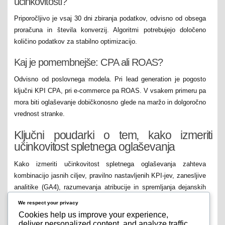
učinkovitosti?
Priporočljivo je vsaj 30 dni zbiranja podatkov, odvisno od obsega
proračuna in števila konverzij. Algoritmi potrebujejo določeno
količino podatkov za stabilno optimizacijo.
Kaj je pomembnejše: CPA ali ROAS?
Odvisno od poslovnega modela. Pri lead generation je pogosto
ključni KPI CPA, pri e-commerce pa ROAS. V vsakem primeru pa
mora biti oglaševanje dobičkonosno glede na maržo in dolgoročno
vrednost stranke.
Ključni poudarki o tem, kako izmeriti
učinkovitost spletnega oglaševanja
Kako izmeriti učinkovitost spletnega oglaševanja zahteva
kombinacijo jasnih ciljev, pravilno nastavljenih KPI-jev, zanesljive
analitike (GA4), razumevanja atribucije in spremljanja dejanskih
poslovnih rezultatov. Osredotočite se na CPA, ROAS in kakovost
We respect your privacy
leadov, ne le na klike in prikaze. S sistematičnim pristopom,
Cookies help us improve your experience,
rednim testiranjem in analizo podatkov boste lahko sprejemali
deliver personalized content, and analyze traffic.