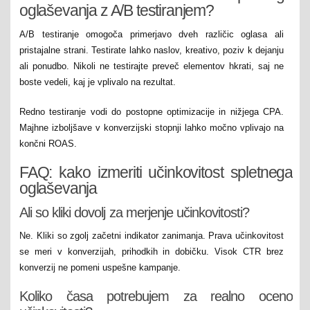
oglaševanja z A/B testiranjem?
A/B testiranje omogoča primerjavo dveh različic oglasa ali
pristajalne strani. Testirate lahko naslov, kreativo, poziv k dejanju
ali ponudbo. Nikoli ne testirajte preveč elementov hkrati, saj ne
boste vedeli, kaj je vplivalo na rezultat.
Redno testiranje vodi do postopne optimizacije in nižjega CPA.
Majhne izboljšave v konverzijski stopnji lahko močno vplivajo na
končni ROAS.
FAQ: kako izmeriti učinkovitost spletnega
oglaševanja
Ali so kliki dovolj za merjenje učinkovitosti?
Ne. Kliki so zgolj začetni indikator zanimanja. Prava učinkovitost
se meri v konverzijah, prihodkih in dobičku. Visok CTR brez
konverzij ne pomeni uspešne kampanje.
Koliko časa potrebujem za realno oceno