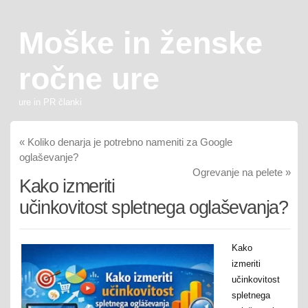
Moške in ženske
ročne ure
ure in PR članki
«
Koliko denarja je potrebno nameniti za Google
oglaševanje?
Ogrevanje na pelete
»
Kako izmeriti
učinkovitost spletnega oglaševanja?
Kako
izmeriti
učinkovitost
spletnega