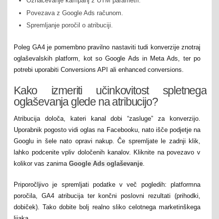
Označevanje kampanj z UTM parametri.
Povezava z Google Ads računom.
Spremljanje poročil o atribuciji.
Poleg GA4 je pomembno pravilno nastaviti tudi konverzije znotraj
oglaševalskih platform, kot so Google Ads in Meta Ads, ter po
potrebi uporabiti Conversions API ali enhanced conversions.
Kako izmeriti učinkovitost spletnega
oglaševanja glede na atribucijo?
Atribucija določa, kateri kanal dobi “zasluge” za konverzijo.
Uporabnik pogosto vidi oglas na Facebooku, nato išče podjetje na
Googlu in šele nato opravi nakup. Če spremljate le zadnji klik,
lahko podcenite vpliv določenih kanalov. Kliknite na povezavo v
kolikor vas zanima
Google Ads oglaševanje
.
Priporočljivo je spremljati podatke v več pogledih: platformna
poročila, GA4 atribucija ter končni poslovni rezultati (prihodki,
dobiček). Tako dobite bolj realno sliko celotnega marketinškega
lijaka.