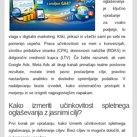
oglaševanja
je ključno
vprašanje
za vsako
podjetje, ki
vlaga v digitalni marketing. Kliki, prikazi in všečki sami po sebi ne
pomenijo uspeha. Prava učinkovitost se meri v konverzijah,
strošku pridobitve stranke (CPA), donosnosti naložbe (ROAS) in
dolgoročni vrednosti kupca (LTV). Če želite razumeti, ali vam
Google Ads, Meta Ads ali drugi kanali prinašajo realne poslovne
rezultate, morate imeti jasno postavljene cilje, pravilno
nastavljeno analitiko in dosledno spremljanje podatkov. V
nadaljevanju boste izvedeli, kako sistematično pristopiti k
merjenju in se izogniti najpogostejšim napakam.
Kako izmeriti učinkovitost spletnega
oglaševanja z jasnimi cilji?
Prvi korak pri vprašanju, kako izmeriti učinkovitost spletnega
oglaševanja, je definiranje ciljev. Brez ciljev ni mogoče določiti, ali