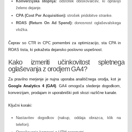
Konverzijska stopnja:
odstotek obiskovalcev, ki opravijo
želeno dejanje.
CPA (Cost Per Acquisition):
strošek pridobitve stranke.
ROAS (Return On Ad Spend):
donosnost oglaševalskega
vložka.
Čeprav so CTR in CPC pomembni za optimizacijo, sta CPA in
ROAS tista, ki pokažeta dejansko poslovno uspešnost.
Kako izmeriti učinkovitost spletnega
oglaševanja z orodjem GA4?
Za pravilno merjenje je nujna uporaba analitičnega orodja, kot je
Google Analytics 4 (GA4)
. GA4 omogoča sledenje dogodkom,
konverzijam, prodajam in uporabniški poti skozi različne kanale.
Ključni koraki:
Nastavitev dogodkov (nakup, oddaja obrazca, klik na
telefon).