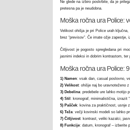
Ne glede na izbiro poskrbite, da je prile
pretesna pa je neudobna.
Moška ročna ura Police: veli
Velikost ohišja je pri Police urah ključna
brez “previsov”. Če imate ožje zapestje, iz
Čitljivost je pogosto spregledana pri mod
jasnimi indeksi in dobrim kontrastom, te
Moška ročna ura Police: 9 
1) Namen
: vsak dan, casual poslovno, ve
2) Velikost
: ohišje naj bo uravnoteženo 
3) Debelina
: predebele ure lahko motijo pr
4) Stil
: kronograf, minimalistična, izrazit 
5) Pašček
: kovina za praktičnost, usnje z
6) Teža
: večji kovinski modeli so lahko pr
7) Čitljivost
: kontrast, veliki kazalci, ja
8) Funkcije
: datum, kronograf – izberite p