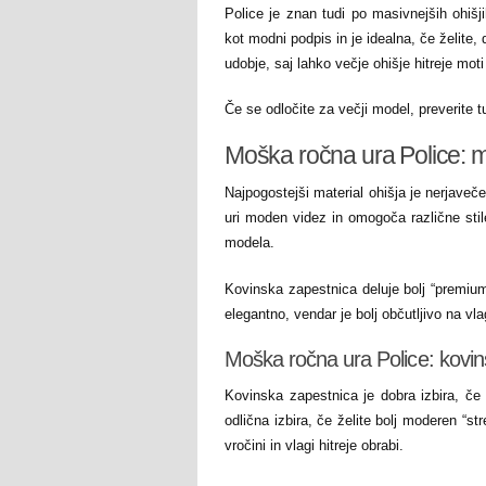
Police je znan tudi po masivnejših ohišj
kot modni podpis in je idealna, če želite
udobje, saj lahko večje ohišje hitreje moti 
Če se odločite za večji model, preverite tu
Moška ročna ura Police: ma
Najpogostejši material ohišja je nerjaveče
uri moden videz in omogoča različne stile
modela.
Kovinska zapestnica deluje bolj “premium”
elegantno, vendar je bolj občutljivo na vlag
Moška ročna ura Police: kovin
Kovinska zapestnica je dobra izbira, če
odlična izbira, če želite bolj moderen “str
vročini in vlagi hitreje obrabi.