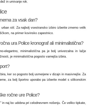
dež in umivanje rok.
ice
imerna za vsak dan?
, urban stil. Za najbolj vsestransko izbiro izberite zmerno velik
paščkom, na primer kovinsko zapestnico.
ročna ura Police kronograf ali minimalistična?
tno-elegantno, minimalistična pa je bolj univerzalna in lažje
ožnosti, je minimalistična pogosto varnejša izbira.
šport?
zbira, ker so pogosto bolj usmerjene v dizajn in masivnejše. Za
ne, za bolj športno uporabo pa izberite model s silikonskim
ške ročne ure Police?
v” in naj bo udobna pri celodnevnem nošenju. Če veliko tipkate,