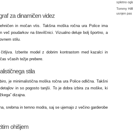
spletno ogl
Tommy Hilf
usnjen pas
graf za dinamičen videz
 tehničen in močan vtis. Takšna moška ročna ura Police ima
 več poudarkov na številčnici. Vizualno deluje bolj športno, a
ovnem stilu.
čitljiva. Izberite model z dobrim kontrastom med kazalci in
 čas včasih težje prebere.
ističnega stila
zbiro, je minimalistična moška ročna ura Police odlična. Takšni
 detajlov in so pogosto tanjši. To je dobra izbira za moške, ki
ežkega” dizajna.
rna, srebrna in temno modra, saj se ujemajo z večino garderobe
itim ohišjem