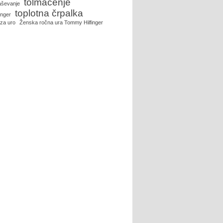
tolmačenje
aševanje
toplotna črpalka
inger
 za uro
Ženska ročna ura Tommy Hilfinger