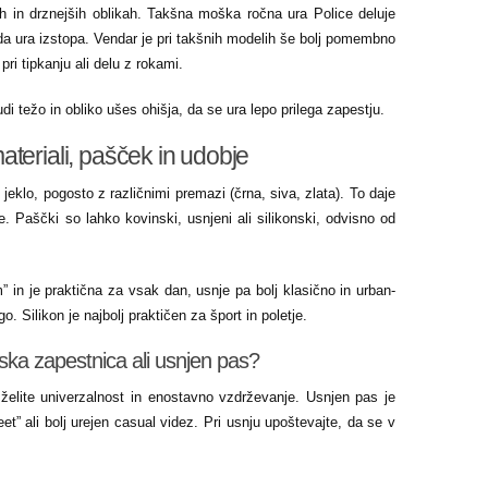
ih in drznejših oblikah. Takšna moška ročna ura Police deluje
, da ura izstopa. Vendar je pri takšnih modelih še bolj pomembno
pri tipkanju ali delu z rokami.
di težo in obliko ušes ohišja, da se ura lepo prilega zapestju.
teriali, pašček in udobje
 jeklo, pogosto z različnimi premazi (črna, siva, zlata). To daje
. Paščki so lahko kovinski, usnjeni ali silikonski, odvisno od
 in je praktična za vsak dan, usnje pa bolj klasično in urban-
o. Silikon je najbolj praktičen za šport in poletje.
ska zapestnica ali usnjen pas?
 želite univerzalnost in enostavno vzdrževanje. Usnjen pas je
eet” ali bolj urejen casual videz. Pri usnju upoštevajte, da se v