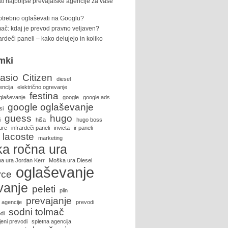
ti najboljše prevajalske agencije za vaše
potrebno oglaševati na Googlu?
ač: kdaj je prevod pravno veljaven?
rardeči paneli – kako delujejo in koliko
mki
asio
Citizen
diesel
encija
električno ogrevanje
festina
glaševanje
google
google ads
google oglaševanje
si
guess
hugo
i
hiša
hugo boss
ure
infrardeči paneli
invicta
ir paneli
lacoste
marketing
a ročna ura
a ura Jordan Kerr
Moška ura Diesel
oglaševanje
rce
vanje
peleti
plin
prevajanje
 agencije
prevodi
sodni tolmač
di
eni prevodi
spletna agencija