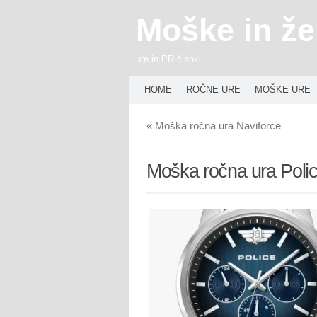
Moške in že
ure in PR članki
HOME
ROČNE URE
MOŠKE URE
«
Moška ročna ura Naviforce
Moška ročna ura Poli