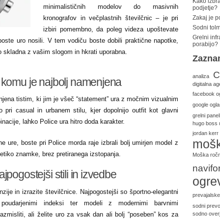
Kako izbra
minimalističnih modelov do masivnih
podjetje?
kronografov in večplastnih številčnic – je pri
Zakaj je 
Sodni tolm
izbiri pomembno, da poleg videza upoštevate
Grelni inf
er boste uro nosili. V tem vodiču boste dobili praktične napotke,
porabijo?
bo skladna z vašim slogom in hkrati uporabna.
Zazna
C
analiza
 komu je najbolj namenjena
digitalna ag
facebook o
jena tistim, ki jim je všeč “statement” ura z močnim vizualnim
google ogla
pri casual in urbanem stilu, kjer dopolnijo outfit kot glavni
grelni panel
acije, lahko Police ura hitro doda karakter.
hugo boss 
jordan kerr
mošk
ne ure, boste pri Police morda raje izbrali bolj umirjen model z
etiko znamke, brez pretiranega izstopanja.
Moška ročn
navifo
pogostejši stili in izvedbe
ogre
zije in izrazite številčnice. Najpogostejši so športno-elegantni
prevajalske
s poudarjenimi indeksi ter modeli z modernimi barvnimi
sodni prevo
misliti, ali želite uro za vsak dan ali bolj “poseben” kos za
sodno overj