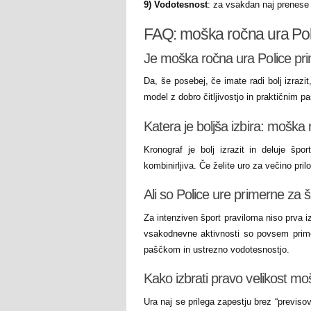
9) Vodotesnost
: za vsakdan naj prenese 
FAQ: moška ročna ura Pol
Je moška ročna ura Police pr
Da, še posebej, če imate radi bolj izrazit
model z dobro čitljivostjo in praktičnim 
Katera je boljša izbira: moška 
Kronograf je bolj izrazit in deluje špor
kombinirljiva. Če želite uro za večino pril
Ali so Police ure primerne za 
Za intenziven šport praviloma niso prva i
vsakodnevne aktivnosti so povsem primer
paščkom in ustrezno vodotesnostjo.
Kako izbrati pravo velikost mo
Ura naj se prilega zapestju brez “previso