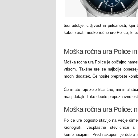
tudi udobje, čitljivost in priložnosti, kj
kako izbrati moško ročno uro Police, ki 
Moška ročna ura Police in
Moška ročna ura Police je običajno namen
vtisom. Takšne ure se najbolje obnesejo 
modni dodatek. Če nosite preproste kombin
Če imate raje zelo klasične, minimalistič
manj detajli. Tako dobite prepoznavno est
Moška ročna ura Police: naj
Police ure pogosto stavijo na večje dimen
kronografi, večplastne številčnice 
kombinacijami. Pred nakupom je dobro raz