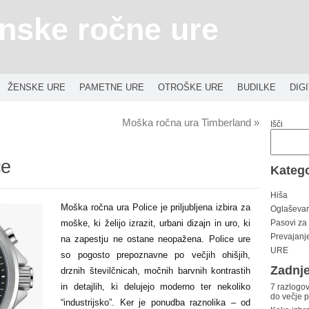
nske ročne ure
ŽENSKE URE
PAMETNE URE
OTROŠKE URE
BUDILKE
DIG
Moška ročna ura Timberland
»
Išči
ce
Katego
Hiša
Moška ročna ura Police je priljubljena izbira za
Oglaševa
moške, ki želijo izrazit, urbani dizajn in uro, ki
Pasovi za
Prevajanj
na zapestju ne ostane neopažena. Police ure
URE
so pogosto prepoznavne po večjih ohišjih,
Zadnje
drznih številčnicah, močnih barvnih kontrastih
in detajlih, ki delujejo moderno ter nekoliko
7 razlogov
do večje 
“industrijsko”. Ker je ponudba raznolika – od