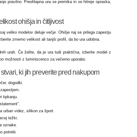
ganje pravilno. Preohlapna ura se premika in se hitreje opraska,
kost ohišja in čitljivost
, saj veliko modelov deluje večje. Ohišje naj se prilega zapestju
berite zmerno velikost ali tanjši profil, da bo ura udobna.
nih urah. Če želite, da je ura tudi praktična, izberite model z
r po možnosti z luminiscenco za večerno uporabo.
stvari, ki jih preverite pred nakupom
čer, dogodki.
z zapestjem.
i tipkanju.
“statement”.
a urban videz, silikon za šport.
ecej težki.
sne oznake.
o potrebi.