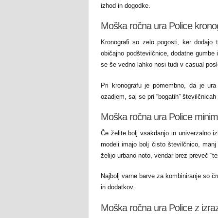
izhod in dogodke.
Moška ročna ura Police krono
Kronografi so zelo pogosti, ker dodajo
običajno podštevilčnice, dodatne gumbe in
se še vedno lahko nosi tudi v casual posl
Pri kronografu je pomembno, da je ura 
ozadjem, saj se pri “bogatih” številčnicah
Moška ročna ura Police minimal
Če želite bolj vsakdanjo in univerzalno i
modeli imajo bolj čisto številčnico, manj
želijo urbano noto, vendar brez preveč “t
Najbolj varne barve za kombiniranje so č
in dodatkov.
Moška ročna ura Police z izraz