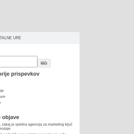
ITALNE URE
Išči
rije prispevkov
nje
 ure
e
 objave
, zakaj je spletna agencija za marketing ključ
prodaje