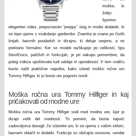
moške, ki
želijo
športno-
eleganten videz, prepoznaven “preppy” slog in modni dodatek, ki
se lepo ujame z vsakdanjo garderobo. Znamka je znana po čistih
linijah, barvnih poudarkih in dizajnu, ki deluje urejeno, a ne
pretirano formalno. Ker se modeli razlikujejo po velikosti, tipu
številčnice, paščkih in funkcijah, je pri nakupu pomembno, da
poleg videza upoštevate tudi udobje in uporabnost. V tem vodiču
boste našli praktične napotke, kako izbrati moško ročno uro
Tommy Hilfiger, ki jo boste res pogosto nosili.
Moška ročna ura Tommy Hilfiger in kaj
pričakovati od modne ure
Moška ročna ura Tommy Hilfiger sodi med modne ure, kjer je
dizajn velik del vrednosti. To pomeni, da boste največ
zadovoljstva dosegli, če izberete uro, ki se ujema z vašim stilom,
barvami oblačil in dodatki. Funkcije so običajno osnovne, vendar