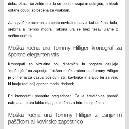
dobra izbira, če želite uro, ki se poda k srajci in suknjiču, a hkrati
ostane dovolj sproščena za vsakdan.
Za največ kombiniranja izberite nevtralne barve, kot so črna, bela,
srebrna ali temno modra. Takšna ura se brez težav ujame z
večino outfitov.
Moška ročna ura Tommy Hilfiger kronograf za
športno-eleganten vtis
Kronografi so vizualno bolj dinamični in pogosto delujejo
“močnejše” na zapestju. Takšna moška ročna ura Tommy Hilfiger
je primerna za casual poslovni stil, kavbojke in srajco ter za vse,
ki imajo radi bolj opazen modni dodatek.
Pri kronografu preverite preglednost. Če je številčnica preveč
natrpana, je ura lahko manj praktična za hitro branje časa.
Moška ročna ura Tommy Hilfiger z usnjenim
paščkom ali kovinsko zapestnico