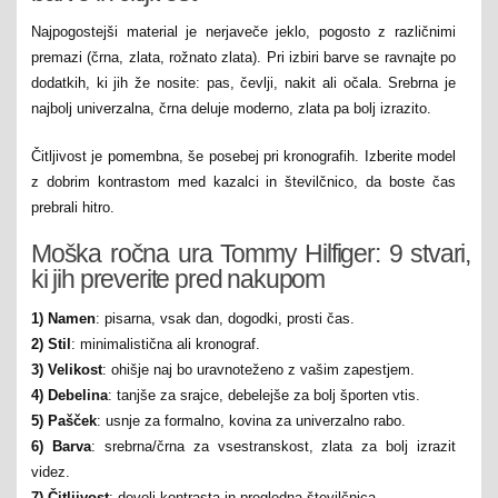
Najpogostejši material je nerjaveče jeklo, pogosto z različnimi
premazi (črna, zlata, rožnato zlata). Pri izbiri barve se ravnajte po
dodatkih, ki jih že nosite: pas, čevlji, nakit ali očala. Srebrna je
najbolj univerzalna, črna deluje moderno, zlata pa bolj izrazito.
Čitljivost je pomembna, še posebej pri kronografih. Izberite model
z dobrim kontrastom med kazalci in številčnico, da boste čas
prebrali hitro.
Moška ročna ura Tommy Hilfiger: 9 stvari,
ki jih preverite pred nakupom
1) Namen
: pisarna, vsak dan, dogodki, prosti čas.
2) Stil
: minimalistična ali kronograf.
3) Velikost
: ohišje naj bo uravnoteženo z vašim zapestjem.
4) Debelina
: tanjše za srajce, debelejše za bolj športen vtis.
5) Pašček
: usnje za formalno, kovina za univerzalno rabo.
6) Barva
: srebrna/črna za vsestranskost, zlata za bolj izrazit
videz.
7) Čitljivost
: dovolj kontrasta in pregledna številčnica.