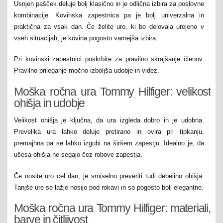
Usnjen pašček deluje bolj klasično in je odlična izbira za poslovne
kombinacije. Kovinska zapestnica pa je bolj univerzalna in
praktična za vsak dan. Če želite uro, ki bo delovala urejeno v
vseh situacijah, je kovina pogosto varnejša izbira.
Pri kovinski zapestnici poskrbite za pravilno skrajšanje členov.
Pravilno prileganje močno izboljša udobje in videz.
Moška ročna ura Tommy Hilfiger: velikost
ohišja in udobje
Velikost ohišja je ključna, da ura izgleda dobro in je udobna.
Prevelika ura lahko deluje pretirano in ovira pri tipkanju,
premajhna pa se lahko izgubi na širšem zapestju. Idealno je, da
ušesa ohišja ne segajo čez robove zapestja.
Če nosite uro cel dan, je smiselno preveriti tudi debelino ohišja.
Tanjše ure se lažje nosijo pod rokavi in so pogosto bolj elegantne.
Moška ročna ura Tommy Hilfiger: materiali,
barve in čitljivost