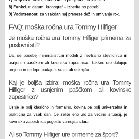
8) Funkcije
: datum, kronograf – izberite po potrebi.
9) Vodotesnost
: za vsakdan naj prenese dež in umivanje rok.
FAQ: moška ročna ura Tommy Hilfiger
Je moška ročna ura Tommy Hilfiger primerna za
poslovni stil?
Da, še posebej minimalistični modeli z nevtralno številčnico in
usnjenim paščkom ali kovinsko zapestnico. Takšne ure delujejo
urejeno in se lepo podajo k srajci ali suknjiču.
Kaj je boljša izbira: moška ročna ura Tommy
Hilfiger z usnjenim paščkom ali kovinsko
zapestnico?
Usnje je bolj klasično in formalno, kovina pa bolj univerzalna in
praktična za vsak dan. Če želite eno uro za večino situacij, je
kovinska zapestnica pogosto varnejša izbira.
Ali so Tommy Hilfiger ure primerne za šport?