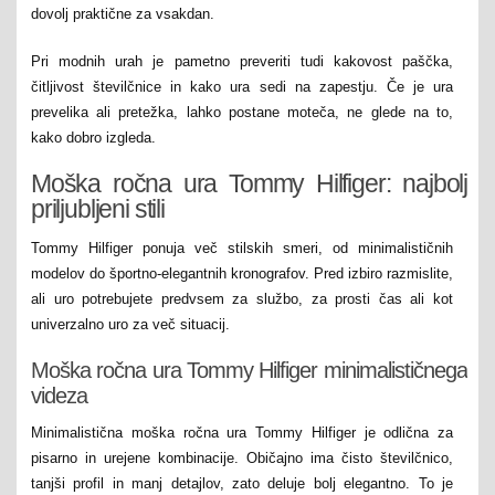
dovolj praktične za vsakdan.
Pri modnih urah je pametno preveriti tudi kakovost paščka,
čitljivost številčnice in kako ura sedi na zapestju. Če je ura
prevelika ali pretežka, lahko postane moteča, ne glede na to,
kako dobro izgleda.
Moška ročna ura Tommy Hilfiger: najbolj
priljubljeni stili
Tommy Hilfiger ponuja več stilskih smeri, od minimalističnih
modelov do športno-elegantnih kronografov. Pred izbiro razmislite,
ali uro potrebujete predvsem za službo, za prosti čas ali kot
univerzalno uro za več situacij.
Moška ročna ura Tommy Hilfiger minimalističnega
videza
Minimalistična moška ročna ura Tommy Hilfiger je odlična za
pisarno in urejene kombinacije. Običajno ima čisto številčnico,
tanjši profil in manj detajlov, zato deluje bolj elegantno. To je