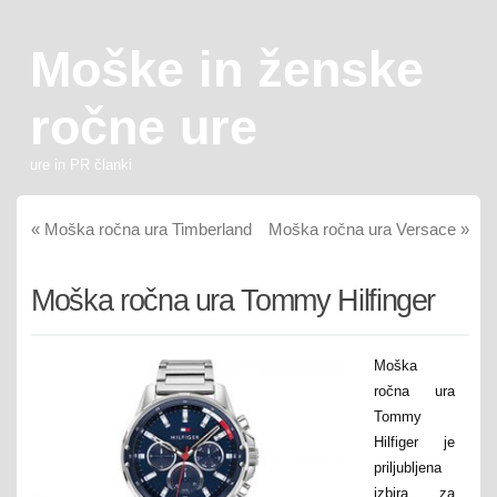
Moške in ženske
ročne ure
ure in PR članki
«
Moška ročna ura Timberland
Moška ročna ura Versace
»
Moška ročna ura Tommy Hilfinger
Moška
ročna ura
Tommy
Hilfiger je
priljubljena
izbira za