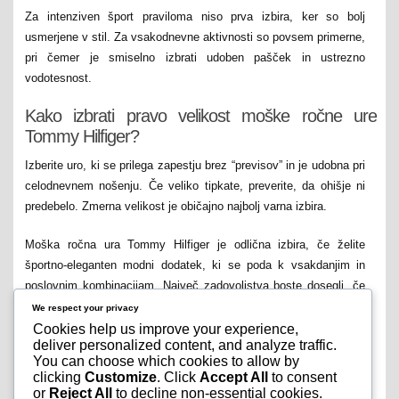
Za intenziven šport praviloma niso prva izbira, ker so bolj
usmerjene v stil. Za vsakodnevne aktivnosti so povsem primerne,
pri čemer je smiselno izbrati udoben pašček in ustrezno
vodotesnost.
Kako izbrati pravo velikost moške ročne ure
Tommy Hilfiger?
Izberite uro, ki se prilega zapestju brez “previsov” in je udobna pri
celodnevnem nošenju. Če veliko tipkate, preverite, da ohišje ni
predebelo. Zmerna velikost je običajno najbolj varna izbira.
Moška ročna ura Tommy Hilfiger je odlična izbira, če želite
športno-eleganten modni dodatek, ki se poda k vsakdanjim in
poslovnim kombinacijam. Največ zadovoljstva boste dosegli, če
izberete pravo velikost, udoben pašček, pregledno številčnico in
We respect your privacy
barvo, ki se ujema z vašim stilom. Ko najdete model, ki se dobro
Cookies help us improve your experience,
deliver personalized content, and analyze traffic.
nosi in izgleda skladno z vašo garderobo, bo moška ročna ura
You can choose which cookies to allow by
Tommy Hilfiger postala zanesljiv spremljevalec za delo, prosti
clicking
Customize
. Click
Accept All
to consent
čas in urejene priložnosti.
or
Reject All
to decline non-essential cookies.