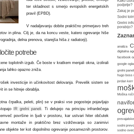
Kako izbra
podjetje?
ter skladnost s smerjo evropskih energetskih
Zakaj je 
pravil (EPBD).
Sodni tolm
Grelni inf
V nadaljevanju dobite praktično primerjavo treh
porabijo?
letov in plina. Cilj je, da na koncu veste, katero ogrevanje hiše
Zazna
ogradnja, delna prenova, starejša hiša z radiatorji).
C
analiza
ločite potrebe
digitalna ag
facebook o
ene toplotnih izgub. Če boste v kratkem menjali okna, izolirali
google ogla
anja lahko opazno zniža.
grelni panel
hugo boss 
jordan kerr
ošek investicije in učinkovitost delovanja. Prevelik sistem se
mošk
t in se hitreje obrablja.
Moška ročn
navifo
otna črpalka, peleti, plin) se v praksi vse pogosteje pojavljajo
ogre
zstopajo
IR grelni paneli
. Ti delujejo na principu infrardečega
emveč površine in ljudi v prostoru, kar ustvari hiter občutek
prevajalske
ostavne montaže in praktično brez vzdrževanja so zanimivi
sodni prevo
ane objekte ter kot dopolnilno ogrevanje posameznih prostorov.
sodno overj