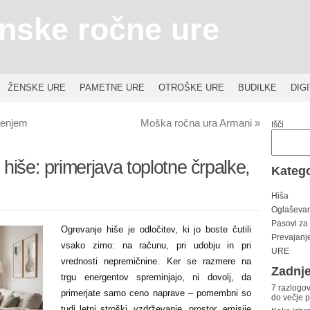
nske ročne ure
ŽENSKE URE
PAMETNE URE
OTROŠKE URE
BUDILKE
DIG
čenjem
Moška ročna ura Armani
»
Išči
 hiše: primerjava toplotne črpalke,
Katego
Hiša
Oglaševa
Pasovi za
Ogrevanje hiše je odločitev, ki jo boste čutili
Prevajanj
vsako zimo: na računu, pri udobju in pri
URE
vrednosti nepremičnine. Ker se razmere na
Zadnje
trgu energentov spreminjajo, ni dovolj, da
7 razlogov
primerjate samo ceno naprave – pomembni so
do večje 
tudi letni stroški, vzdrževanje, prostor, emisije