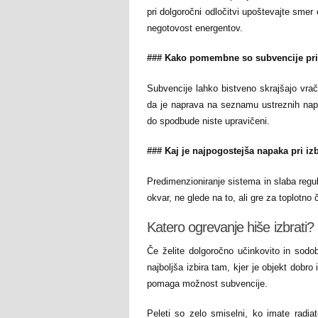
pri dolgoročni odločitvi upoštevajte smer 
negotovost energentov.
### Kako pomembne so subvencije pri 
Subvencije lahko bistveno skrajšajo vrači
da je naprava na seznamu ustreznih napr
do spodbude niste upravičeni.
### Kaj je najpogostejša napaka pri iz
Predimenzioniranje sistema in slaba regul
okvar, ne glede na to, ali gre za toplotno č
Katero ogrevanje hiše izbrati?
Če želite dolgoročno učinkovito in sodob
najboljša izbira tam, kjer je objekt dobr
pomaga možnost subvencije.
Peleti so zelo smiselni, ko imate radiat