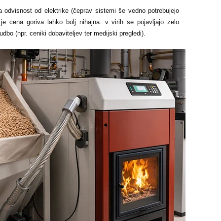
ša odvisnost od elektrike (čeprav sistemi še vedno potrebujejo
 je cena goriva lahko bolj nihajna: v virih se pojavljajo zelo
dbo (npr. ceniki dobaviteljev ter medijski pregledi).