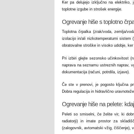
Ker pa delujejo izključno na elektriko, j
toplotne izgube in strošek energije.
Ogrevanje hiše s toplotno črpa
Toplotna črpalka (zrak/voda, zemlja/vod
izolacijo in/ali nizkotemperaturni sistem (
obratovalne stroške in visoko udobje, ke
Pri izbiri glejte sezonsko učinkovitost
naprava na seznamu ustreznih naprav, vg
dokumentacija (računi, potrdila, izjave).
Če ste v prenovi, je pogosto ključna pril
Dobra regulacija in hidravlično uravnotežen
Ogrevanje hiše na pelete: kdaj
Peleti so smiselni, če želite vir, ki dob
radiatorji) in imate prostor za skladi
(zalogovnik, avtomatski vžig, čiščenje), 