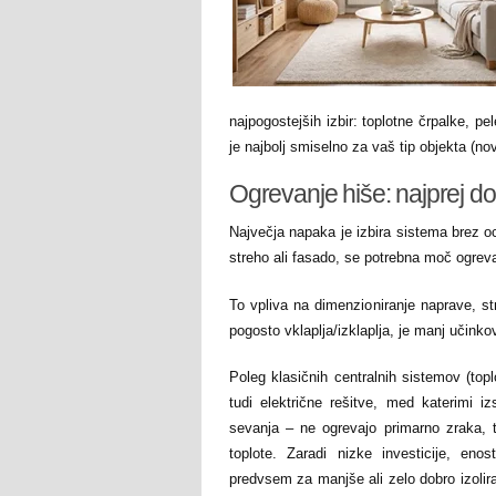
najpogostejših izbir: toplotne črpalke, pe
je najbolj smiselno za vaš tip objekta (nov
Ogrevanje hiše: najprej do
Največja napaka je izbira sistema brez oc
streho ali fasado, se potrebna moč ogrev
To vpliva na dimenzioniranje naprave, str
pogosto vklaplja/izklaplja, je manj učinkovi
Poleg klasičnih centralnih sistemov (topl
tudi električne rešitve, med katerimi i
sevanja – ne ogrevajo primarno zraka, t
toplote. Zaradi nizke investicije, en
predvsem za manjše ali zelo dobro izolir