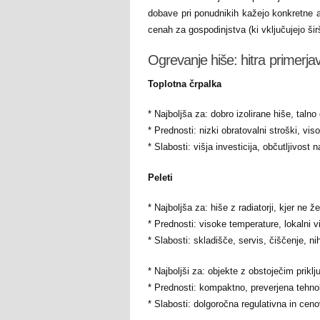
dobave pri ponudnikih kažejo konkretne a
cenah za gospodinjstva (ki vključujejo šir
Ogrevanje hiše: hitra primerjava
Toplotna črpalka
* Najboljša za: dobro izolirane hiše, talno
* Prednosti: nizki obratovalni stroški, v
* Slabosti: višja investicija, občutljivost
Peleti
* Najboljša za: hiše z radiatorji, kjer ne 
* Prednosti: visoke temperature, lokalni v
* Slabosti: skladišče, servis, čiščenje, n
* Najboljši za: objekte z obstoječim priklj
* Prednosti: kompaktno, preverjena tehnol
* Slabosti: dolgoročna regulativna in ceno