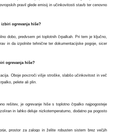
evropskih pravil glede emisij in učinkovitosti stavb ter cenovno
izbiri ogrevanja hiše?
lno dobo, predvsem pri toplotnih črpalkah. Pri tem je ključno,
av in da izpolnite tehnične ter dokumentacijske pogoje, sicer
biri ogrevanja hiše?
acija. Oboje povzroči višje stroške, slabšo učinkovitost in več
rpalko, pelete ali plin.
no rešitev, je ogrevanje hiše s toplotno črpalko najpogosteje
o izoliran in lahko deluje nizkotemperaturno, dodatno pa pogosto
orje, prostor za zalogo in želite robusten sistem brez večjih