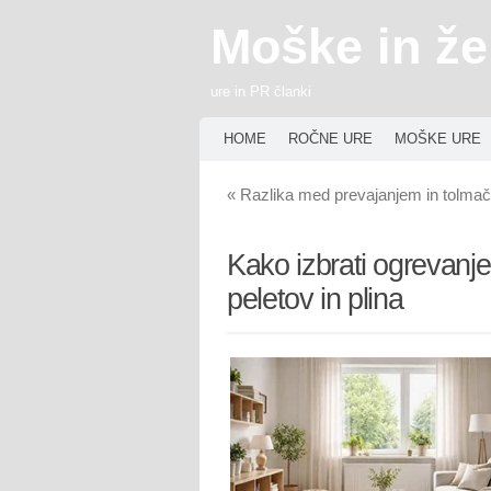
Moške in že
ure in PR članki
HOME
ROČNE URE
MOŠKE URE
«
Razlika med prevajanjem in tolma
Kako izbrati ogrevanje
peletov in plina