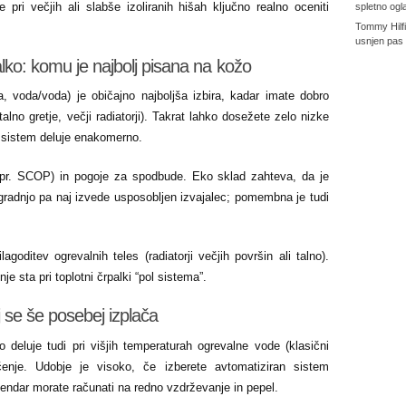
e pri večjih ali slabše izoliranih hišah ključno realno oceniti
spletno ogl
Tommy Hilf
usnjen pas
lko: komu je najbolj pisana na kožo
a, voda/voda) je običajno najboljša izbira, kadar imate dobro
talno gretje, večji radiatorji). Takrat lahko dosežete zelo nizke
r sistem deluje enakomerno.
 (npr. SCOP) in pogoje za spodbude. Eko sklad zahteva, da je
radnjo pa naj izvede usposobljen izvajalec; pomembna je tudi
agoditev ogrevalnih teles (radiatorji večjih površin ali talno).
je sta pri toplotni črpalki “pol sistema”.
 se še posebej izplača
ro deluje tudi pri višjih temperaturah ogrevalne vode (klasični
ščenje. Udobje je visoko, če izberete avtomatiziran sistem
vendar morate računati na redno vzdrževanje in pepel.