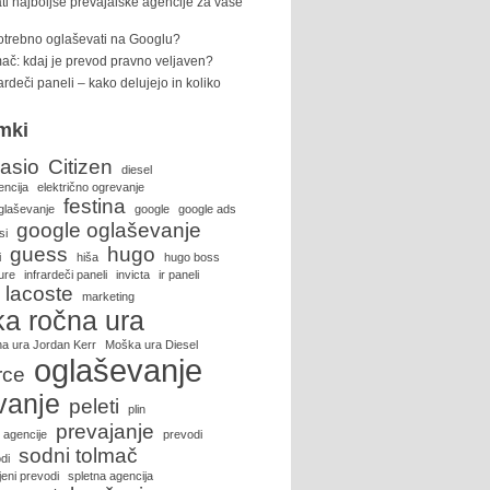
ti najboljše prevajalske agencije za vaše
potrebno oglaševati na Googlu?
ač: kdaj je prevod pravno veljaven?
rardeči paneli – kako delujejo in koliko
mki
asio
Citizen
diesel
encija
električno ogrevanje
festina
glaševanje
google
google ads
google oglaševanje
si
guess
hugo
i
hiša
hugo boss
ure
infrardeči paneli
invicta
ir paneli
lacoste
marketing
a ročna ura
a ura Jordan Kerr
Moška ura Diesel
oglaševanje
rce
vanje
peleti
plin
prevajanje
 agencije
prevodi
sodni tolmač
di
eni prevodi
spletna agencija