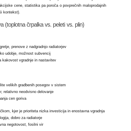
kcijske cene, statistika pa poroča o povprečnih maloprodajnih
ši kontekst).
 (toplotna črpalka vs. peleti vs. plin)
 gretje, prenove z nadgradnjo radiatorjev
isoko udobje, možnost subvencij
 na kakovost vgradnje in nastavitev
želite velikih gradbenih posegov v sistem
ir, relativno neodvisno delovanje
ihanja cen goriva
učkom, kjer je prioriteta nizka investicija in enostavna vgradnja
ogija, dobro za radiatorje
vna negotovost, fosilni vir