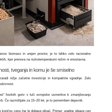
sno biomaso in urejen prostor, je to lahko zelo racionalno
jektih, kjer prenova na nizkotemperaturni režim ni enostavna.
osti, tveganja in komu je še smiselno
 zaradi nižje začetne investicije in kompaktne vgradnje. Zelo
 odzivnost.
st” fosilnih goriv v luči evropske usmeritve k zmanjševanju
tavb. Če razmišljate za 15–20 let, je to pomemben dejavnik.
no končno ceno (ne le dobave plina). Primer: uradne objave cen