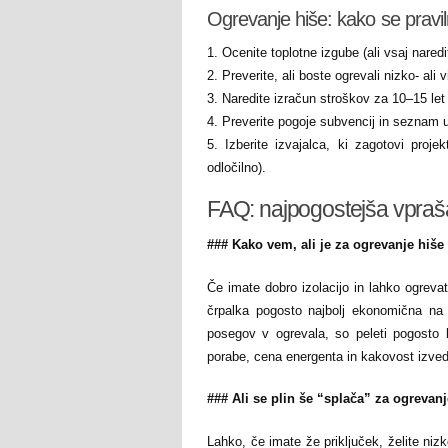
Ogrevanje hiše: kako se praviln
1. Ocenite toplotne izgube (ali vsaj nared
2. Preverite, ali boste ogrevali nizko- ali 
3. Naredite izračun stroškov za 10–15 let 
4. Preverite pogoje subvencij in seznam us
5. Izberite izvajalca, ki zagotovi projek
odločilno).
FAQ: najpogostejša vpraš
### Kako vem, ali je za ogrevanje hiše 
Če imate dobro izolacijo in lahko ogrevate 
črpalka pogosto najbolj ekonomična na d
posegov v ogrevala, so peleti pogosto b
porabe, cena energenta in kakovost izve
### Ali se plin še “splača” za ogrevan
Lahko, če imate že priključek, želite ni