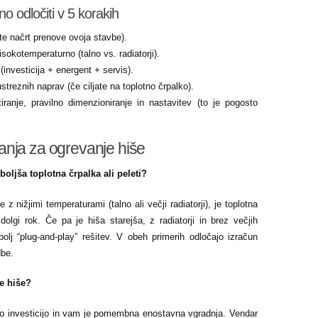
o odločiti v 5 korakih
ite načrt prenove ovoja stavbe).
visokotemperaturno (talno vs. radiatorji).
(investicija + energent + servis).
treznih naprav (če ciljate na toplotno črpalko).
tiranje, pravilno dimenzioniranje in nastavitev (to je pogosto
anja za ogrevanje hiše
boljša toplotna črpalka ali peleti?
z nižjimi temperaturami (talno ali večji radiatorji), je toplotna
olgi rok. Če pa je hiša starejša, z radiatorji in brez večjih
olj “plug-and-play” rešitev. V obeh primerih odločajo izračun
dbe.
je hiše?
zko investicijo in vam je pomembna enostavna vgradnja. Vendar