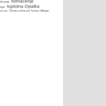
tolmačenje
aševanje
toplotna črpalka
inger
 za uro
Ženska ročna ura Tommy Hilfinger