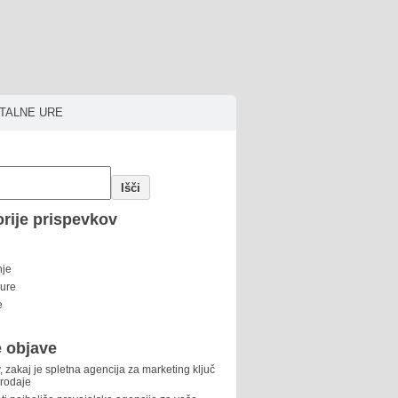
ITALNE URE
Išči
rije prispevkov
nje
 ure
e
 objave
, zakaj je spletna agencija za marketing ključ
prodaje