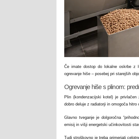
Če imate dostop do lokalne oskrbe z le
ogrevanje hiše – posebej pri starejših ob
Ogrevanje hiše s plinom: predn
Plin (kondenzacijski kotel) je privlačen
dobro deluje z radiatorji in omogoča hitro
Glavno tveganje je dolgoročna “prihodno
emisij in višji energetski učinkovitosti s
Tudi stroškovno je treba primerjati celot