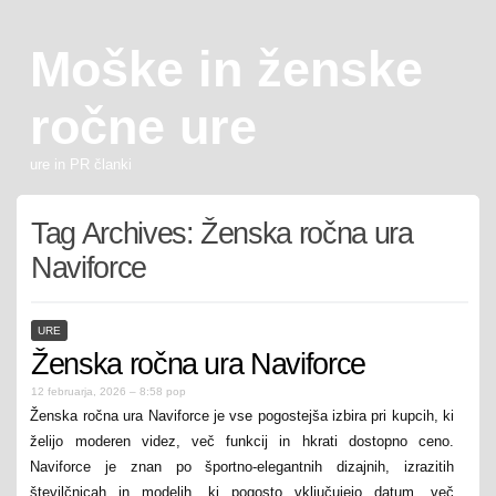
Moške in ženske
ročne ure
ure in PR članki
Tag Archives:
Ženska ročna ura
Naviforce
URE
Ženska ročna ura Naviforce
12 februarja, 2026 – 8:58 pop
Ženska ročna ura Naviforce je vse pogostejša izbira pri kupcih, ki
želijo moderen videz, več funkcij in hkrati dostopno ceno.
Naviforce je znan po športno-elegantnih dizajnih, izrazitih
številčnicah in modelih, ki pogosto vključujejo datum, več