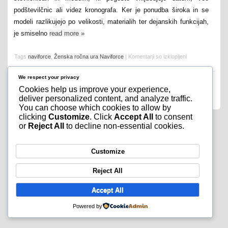
podštevilčnic ali videz kronografa. Ker je ponudba široka in se
modeli razlikujejo po velikosti, materialih ter dejanskih funkcijah,
je smiselno
read more
»
Tags
naviforce
,
Ženska ročna ura Naviforce
|
Komentarji so izklopljeni
We respect your privacy
Cookies help us improve your experience,
deliver personalized content, and analyze traffic.
You can choose which cookies to allow by
clicking
Customize
. Click
Accept All
to consent
or
Reject All
to decline non-essential cookies.
Customize
Reject All
Accept All
Powered by